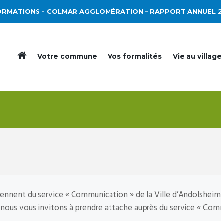
ORMATIONS
- COLMAR AGGLOMÉRATION – RAPPORT ANNUEL 
Votre commune
Vos formalités
Vie au villag
iennent du service « Communication » de la Ville d’Andolsheim
nous vous invitons à prendre attache auprès du service « Com