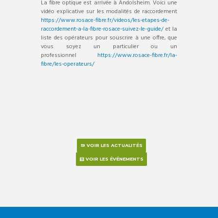
La fibre optique est arrivée à Andolsheim. Voici une
vidéo explicative sur les modalités de raccordement
https://www.rosace-fibre.fr/videos/les-etapes-de-
raccordement-a-la-fibre-rosace-suivez-le-guide/
et la
liste des opérateurs pour souscrire à une offre, que
vous soyez un particulier ou un
professionnel
https://www.rosace-fibre.fr/la-
fibre/les-operateurs/
VOIR LES ACTUALITÉS
VOIR LES ÉVÉNEMENTS