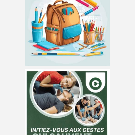
Les inscriptions à l’école élémentaire Jeanne
MEYER se feront sur rendez-vous les jeudis entre
8h00 et 16h30 à partir du 5 mars 2026. La prise
de rendez-vous se fait
Initiation gratuite aux
gestes qui sauvent
Andolsheim vous invite à un webinaire gratuit
financé par le Régime Local d’Assurance
Maladie Alsace-Moselle, pour apprendre les
bons réflexes en cas d’arrêt cardiaque :
Reconnaître les signes