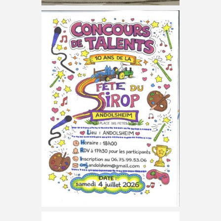
Concours de talents des
10 ans de la Fête du Sirop
du 4 juillet
Tu as entre 7 et 77 ans ? Alors monte sur scène
et ose montrer ton talent ! Chant, danse,
magie, humour, musique, acrobaties, imitation
… Tous les talents sont les
Salon Bien-être: les 2 et 3