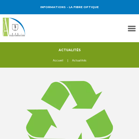
INFORMATIONS
- LA FIBRE OPTIQUE
ACTUALITÉS
Accueil
Actualités
Deux recycleries vertes
ouvrent leurs portes dans
l’Agglomération de
Colmar
L’Agglomération de Colmar enrichit son réseau
d’équipements dédiés à la valorisation des
déchets verts avec l’ouverture de deux nouvelles
recycleries vertes, situées à Sainte-Croix-en-
Plaine et Muntzenheim. Ces nouveaux sites