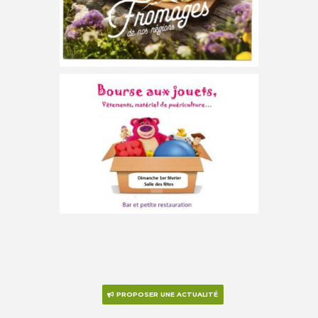
Bourse aux jouets,
vêtements enfants et
articles de puériculture le
2 février
ACTI’ZOOM organise sa 28éme bourse aux
jouets, vêtements pour enfants et articles de
puériculture le : dimanche 1er février 2026 de
8h15 à 14h00 à la salle des fêtes d’Andolsheim.
Buvette.
PROPOSER UNE ACTUALITÉ