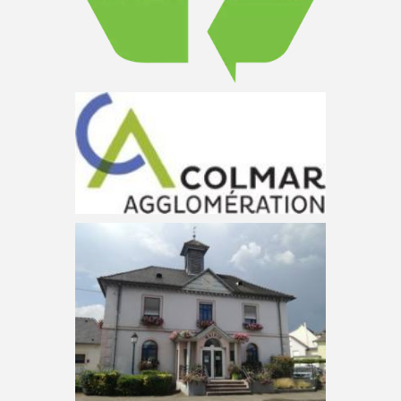
offriront
Avis d’enquête publique
– Plan de mobilité Colmar
Agglomération
Colmar Agglomération organise une enquête
publique du 1er juin au 1er juillet 2026 sur son
Plan de Mobilité (PDM) 2026-2036, visant à
structurer les déplacements sur 20 communes
via 7
Changement des horaires
d’ouverture de la mairie
Les nouveaux horaires sont les suivants : Lundi
: 8h00 – 12h00 Mardi : 8h00 – 12h00 / 13h30 –
18h00 Mercredi : 7h30 – 12h00 Jeudi : 7h30 –