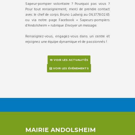
Sapeur-pompier volontaire ? Pourquoi pas vous ?
Pour tout renseignement, merci de prendre contact
avec le chef de corps Bruno Ludwig au 06.37.78.02.65
ou via notre page Facebook « Sapeurs-pompiers
d’Andolsheim » rubrique
Envoyer un message.
Renseignez-vous, engagez-vous dans un centre et
rejoignez une équipe dynamique et de passionnés !
VOIR LES ACTUALITÉS
VOIR LES ÉVÉNEMENTS
MAIRIE ANDOLSHEIM