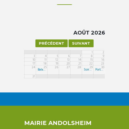
AOÛT 2026
1
2
3
4
5
6
7
8
9
10
11
12
13
14
15
16
17
18
19
20
21
22
23
24
25
26
27
28
29
30
Balayage des rues
Soirée Cinéma de plein-air
Portes ouvertes tennis
31
MAIRIE ANDOLSHEIM