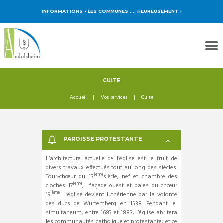
INFORMATIONS
- LES COMMUNES …. HEUREUSEMENT !
CULTE
Accueil
Vos services
Culte
PAROISSE PROTESTANTE
L’architecture actuelle de l’église est le fruit de
divers travaux effectués tout au long des siècles.
ième
Tour-chœur du 13
siècle, nef et chambre des
ième
cloches 17
, façade ouest et baies du chœur
ième
19
. L’église devient luthérienne par la volonté
des ducs de Wurtemberg en 1538. Pendant le
simultaneum, entre 1687 et 1883, l’église abritera
les communautés catholique et protestante, et ce