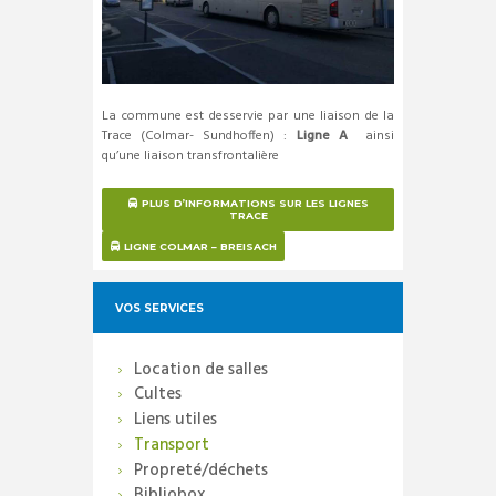
La commune est desservie par une liaison de la
Trace (Colmar- Sundhoffen) :
Ligne A
ainsi
qu’une liaison transfrontalière
PLUS D’INFORMATIONS SUR LES LIGNES
TRACE
LIGNE COLMAR – BREISACH
VOS SERVICES
Location de salles
Cultes
Liens utiles
Transport
Propreté/déchets
Bibliobox