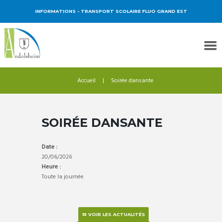
INFORMATIONS
- TRANSPORT SCOLAIRE FLUO GRAND EST
Accueil
Soirée dansante
SOIRÉE DANSANTE
Date :
20/06/2026
Heure :
Toute la journée
VOIR LES ACTUALITÉS