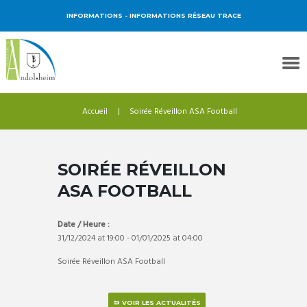
INFORMATIONS
- INFORMATIONS RÉSEAU TRACE
Accueil
Soirée Réveillon ASA Football
SOIRÉE RÉVEILLON
ASA FOOTBALL
Date / Heure :
31/12/2024
at
19:00
-
01/01/2025
at
04:00
Soirée Réveillon ASA Football
VOIR LES ACTUALITÉS